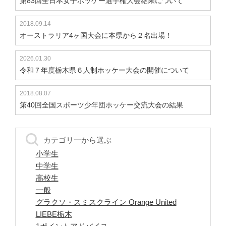
第83回全日本女子ホッケー選手権大会結果について
2018.09.14
オーストラリア4ヶ国大会に本県から２名出場！
2026.01.30
令和７年度栃木県６人制ホッケー大会の開催について
2018.08.07
第40回全国スポーツ少年団ホッケー交流大会の結果
カテゴリ一から選ぶ
小学生
中学生
高校生
一般
グラクソ・スミスクライン Orange United
LIEBE栃木