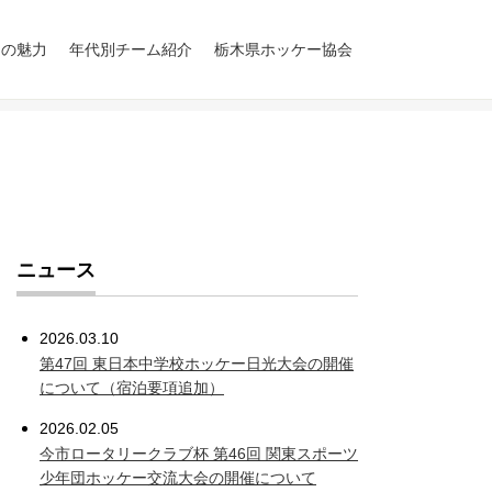
ーの魅力
年代別チーム紹介
栃木県ホッケー協会
小学生の部
中学校の部
高校生の部
一般の部
グラクソ・スミスク
LIEBE栃木
概要
歴史
歴史（成年男子）
スタッフ
ライン Orange
United
ニュース
2026.03.10
第47回 東日本中学校ホッケー日光大会の開催
について（宿泊要項追加）
2026.02.05
今市ロータリークラブ杯 第46回 関東スポーツ
少年団ホッケー交流大会の開催について