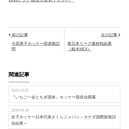
前の記事
次の記事
今高男子ホッケー部表敬訪
東日本リーグ最終戦結果
問
（栃木NEX）
関連記事
2022.10.02
『いちご一会とちぎ国体』ホッケー競技会開幕
2016.06.30
女子ホッケー日本代表さくらジャパン～カナダ国際親善試
合結果～