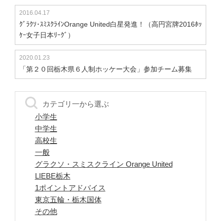
2016.04.17
ｸﾞﾗｸｿ･ｽﾐｽｸﾗｲﾝOrange United白星発進！（高円宮牌2016ﾎｯ
ｹｰ女子日本ﾘｰｸﾞ）
2020.01.23
「第２０回栃木県６人制ホッケー大会」参加チーム募集
カテゴリ一から選ぶ
小学生
中学生
高校生
一般
グラクソ・スミスクライン Orange United
LIEBE栃木
1ポイントアドバイス
東京五輪・栃木国体
その他