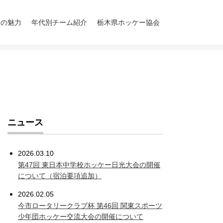
ーの魅力
年代別チーム紹介
栃木県ホッケー協会
小学生の部
中学校の部
高校生の部
一般の部
グラクソ・スミスク
LIEBE栃木
概要
歴史
歴史（成年男子）
スタッフ
ライン Orange
United
ニュース
2026.03.10
第47回 東日本中学校ホッケー日光大会の開催
について（宿泊要項追加）
2026.02.05
今市ロータリークラブ杯 第46回 関東スポーツ
少年団ホッケー交流大会の開催について