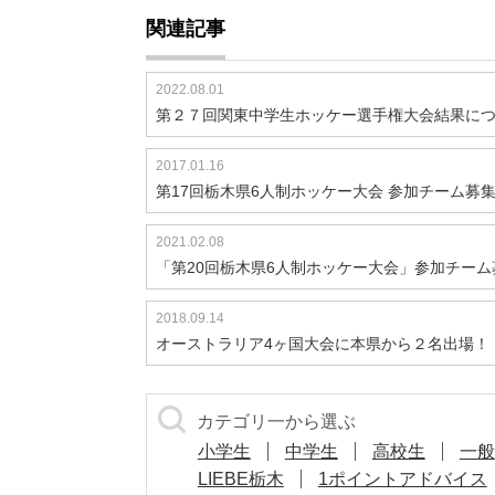
関連記事
2022.08.01
第２７回関東中学生ホッケー選手権大会結果に
2017.01.16
第17回栃木県6人制ホッケー大会 参加チーム募
2021.02.08
「第20回栃木県6人制ホッケー大会」参加チーム
2018.09.14
オーストラリア4ヶ国大会に本県から２名出場！
カテゴリ一から選ぶ
小学生
中学生
高校生
一般
LIEBE栃木
1ポイントアドバイス