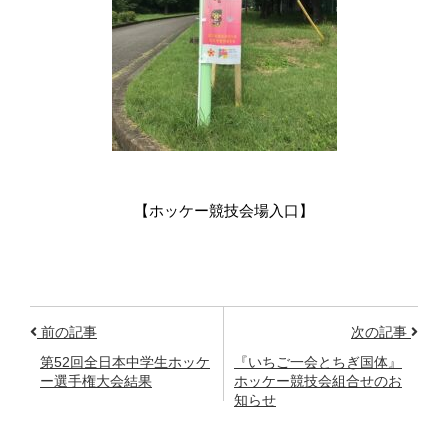
【ホッケー競技会場入口】
前の記事
次の記事
第52回全日本中学生ホッケ
『いちご一会とちぎ国体』
ー選手権大会結果
ホッケー競技会組合せのお
知らせ