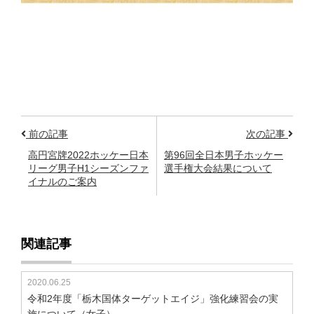
前の記事
次の記事
高円宮牌2022ホッケー日本
第96回全日本男子ホッケー
リーグ男子H1シーズンファ
選手権大会結果について
イナルのご案内
関連記事
2020.06.25
令和2年度「栃木国体ターゲットエイジ」強化練習会の実
施について（女子）