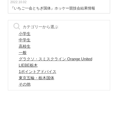
2022.10.02
『いちご一会とちぎ国体』ホッケー競技会結果情報
カテゴリ一から選ぶ
小学生
中学生
高校生
一般
グラクソ・スミスクライン Orange United
LIEBE栃木
1ポイントアドバイス
東京五輪・栃木国体
その他