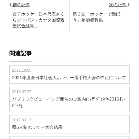
前の記事
次の記事
女子ホッケー日本代表さく
第３回「ホッケーで遊ぼ
らジャパン～カナダ国際親
う」参加者募集
善試合結果～
関連記事
2021.10.05
2021年度全日本社会人ホッケー選手権大会の中止について
2016.07.27
パブリックビューイング開催のご案内(ﾘｵﾃﾞｼﾞｬﾈｲﾛ2016ｵﾘﾝ
ﾋﾟｯｸ)
2017.03.13
県6人制ホッケー大会結果