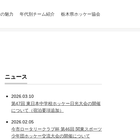
ーの魅力
年代別チーム紹介
栃木県ホッケー協会
小学生の部
中学校の部
高校生の部
一般の部
グラクソ・スミスク
LIEBE栃木
概要
歴史
歴史（成年男子）
スタッフ
ライン Orange
United
ニュース
2026.03.10
第47回 東日本中学校ホッケー日光大会の開催
について（宿泊要項追加）
2026.02.05
今市ロータリークラブ杯 第46回 関東スポーツ
少年団ホッケー交流大会の開催について