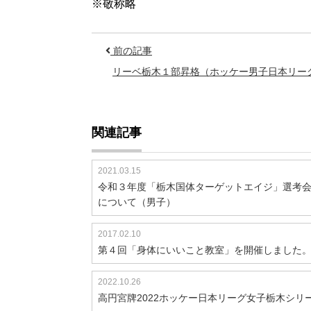
※敬称略
前の記事
リーベ栃木１部昇格（ホッケー男子日本リー
関連記事
2021.03.15
令和３年度「栃木国体ターゲットエイジ」選考
について（男子）
2017.02.10
第４回「身体にいいこと教室」を開催しました
2022.10.26
高円宮牌2022ホッケー日本リーグ女子栃木シリ