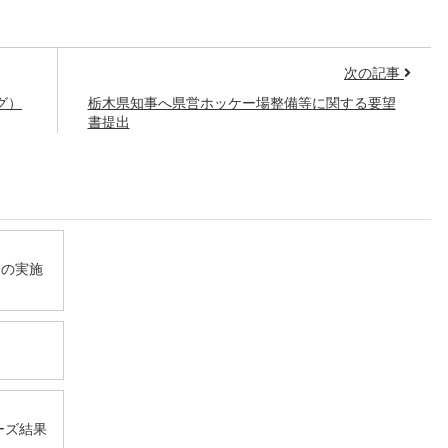
次の記事
グ）
栃木県知事へ県営ホッケー場整備等に関する要望
書提出
会の実施
。
ーズ結果