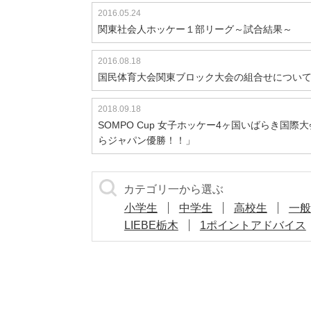
2016.05.24
関東社会人ホッケー１部リーグ～試合結果～
2016.08.18
国民体育大会関東ブロック大会の組合せについ
2018.09.18
SOMPO Cup 女子ホッケー4ヶ国いばらき国際
らジャパン優勝！！」
カテゴリ一から選ぶ
小学生
中学生
高校生
一般
LIEBE栃木
1ポイントアドバイス