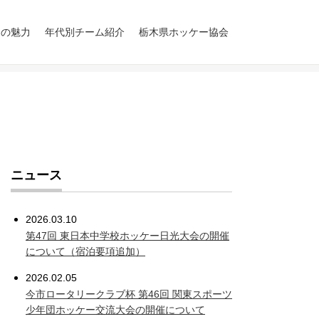
ーの魅力
年代別チーム紹介
栃木県ホッケー協会
小学生の部
中学校の部
高校生の部
一般の部
グラクソ・スミスク
LIEBE栃木
概要
歴史
歴史（成年男子）
スタッフ
ライン Orange
United
ニュース
2026.03.10
第47回 東日本中学校ホッケー日光大会の開催
について（宿泊要項追加）
2026.02.05
今市ロータリークラブ杯 第46回 関東スポーツ
少年団ホッケー交流大会の開催について