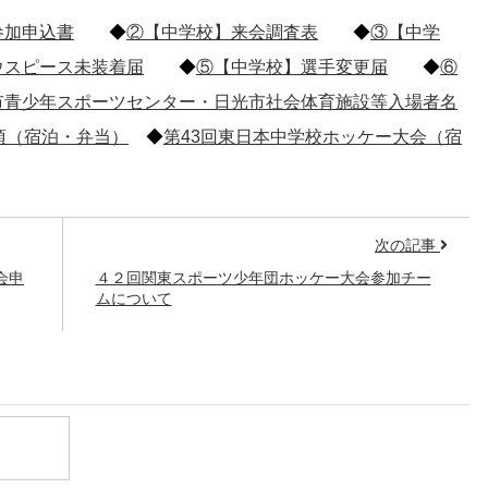
参加申込書
◆
②【中学校】来会調査表
◆
③【中学
ウスピース未装着届
◆
⑤【中学校】選手変更届
◆
⑥
市青少年スポーツセンター・日光市社会体育施設等入場者名
項（宿泊・弁当）
◆
第43回東日本中学校ホッケー大会（宿
次の記事
会申
４２回関東スポーツ少年団ホッケー大会参加チー
ムについて